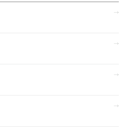
→
→
→
→