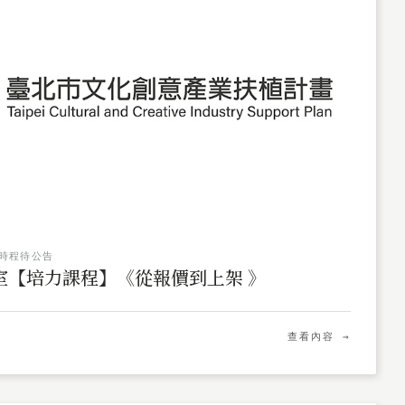
時程待公告
驗室【培力課程】《從報價到上架 》
查看內容 →