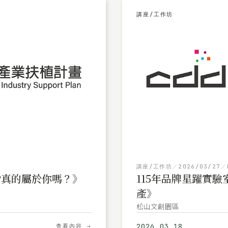
講座/工作坊
講座/工作坊
／
2026/03/27
／
P真的屬於你嗎？》
115年品牌星躍實
產》
松山文創園區
2026.03.18
查看內容 →