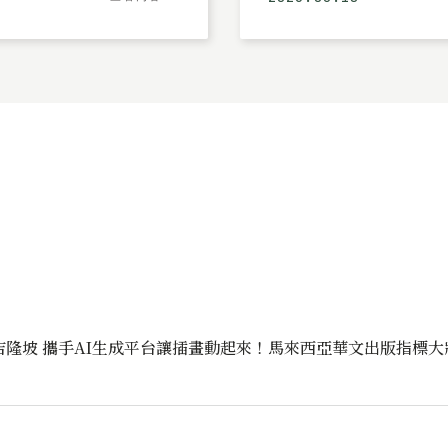
文創進軍吉隆坡 攜手AI生成平台讓插畫動起來！馬來西亞華文出版指