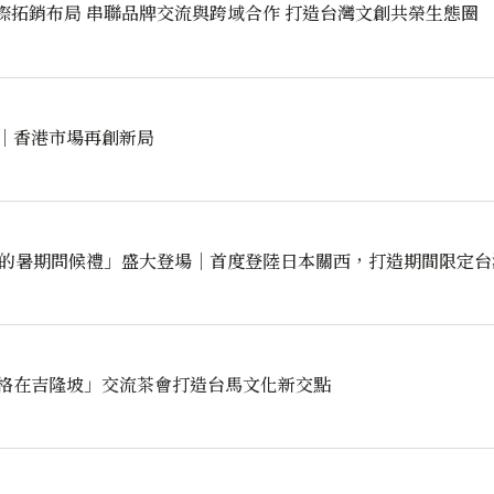
26亞洲國際拓銷布局 串聯品牌交流與跨域合作 打造台灣文創共榮生態圈
｜香港市場再創新局
s「來自台灣的暑期問候禮」盛大登場｜首度登陸日本關西，打造期間限定
格在吉隆坡」交流茶會打造台馬文化新交點